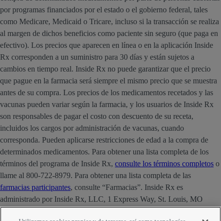
por programas financiados por el estado o el gobierno federal, tales
como Medicare, Medicaid o Tricare, incluso si la transacción se realiza
al margen de dichos beneficios como paciente sin seguro (que paga en
efectivo). Los precios que aparecen en línea o en la aplicación Inside
Rx corresponden a un suministro para 30 días y están sujetos a
cambios en tiempo real. Inside Rx no puede garantizar que el precio
que pague en la farmacia será siempre el mismo precio que se muestra
antes de su compra. Los precios de los medicamentos recetados y las
vacunas pueden variar según la farmacia, y los usuarios de Inside Rx
son responsables de pagar el costo con descuento de su receta,
incluidos los cargos por administración de vacunas, cuando
corresponda. Pueden aplicarse restricciones de edad a la compra de
determinados medicamentos. Para obtener una lista completa de los
términos del programa de Inside Rx,
consulte los términos completos
o
llame al 800-722-8979. Para obtener una lista completa de las
farmacias participantes
, consulte “Farmacias”. Inside Rx es
administrado por Inside Rx, LLC, 1 Express Way, St. Louis, MO
63121. La marca INSIDE RX® es propiedad de Express Scripts