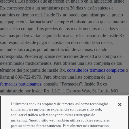
efectivo). Los precios que aparecen en línea o en la aplicación Inside
Rx corresponden a un suministro para 30 días y están sujetos a
cambios en tiempo real. Inside Rx no puede garantizar que el precio
que pague en la farmacia será siempre el mismo precio que se muestra
antes de su compra. Los precios de los medicamentos recetados y las
vacunas pueden variar según la farmacia, y los usuarios de Inside Rx
son responsables de pagar el costo con descuento de su receta,
incluidos los cargos por administración de vacunas, cuando
corresponda. Pueden aplicarse restricciones de edad a la compra de
determinados medicamentos. Para obtener una lista completa de los
términos del programa de Inside Rx,
consulte los términos completos
o
llame al 800-722-8979. Para obtener una lista completa de las
farmacias participantes
, consulte “Farmacias”. Inside Rx es
administrado por Inside Rx, LLC, 1 Express Way, St. Louis, MO
63121. La marca INSIDE RX® es propiedad de Express Scripts
Utilizamos cookies propias y de terceros, así como tecnologías
Strategic Development, Inc.
similares, para mejorar su experiencia en nuestro sitio web,
analizar el tráfico web y apoyar nuestras estrategias de
Comentarios
marketing. Nuestro sitio web también utiliza cookies esenciales
para su correcto funcionamiento. Para obtener más información,