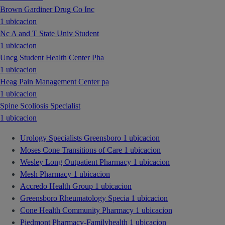
Brown Gardiner Drug Co Inc
1 ubicacion
Nc A and T State Univ Student
1 ubicacion
Uncg Student Health Center Pha
1 ubicacion
Heag Pain Management Center pa
1 ubicacion
Spine Scoliosis Specialist
1 ubicacion
Urology Specialists Greensboro
1 ubicacion
Moses Cone Transitions of Care
1 ubicacion
Wesley Long Outpatient Pharmacy
1 ubicacion
Mesh Pharmacy
1 ubicacion
Accredo Health Group
1 ubicacion
Greensboro Rheumatology Specia
1 ubicacion
Cone Health Community Pharmacy
1 ubicacion
Piedmont Pharmacy-Familyhealth
1 ubicacion