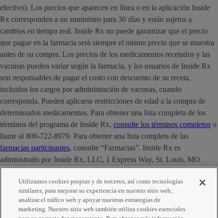
efectivo). Los precios que aparecen en línea o en la aplicación Inside
Rx corresponden a un suministro para 30 días y están sujetos a
cambios en tiempo real. Inside Rx no puede garantizar que el precio
que pague en la farmacia será siempre el mismo precio que se muestra
antes de su compra. Los precios de los medicamentos recetados y las
vacunas pueden variar según la farmacia, y los usuarios de Inside Rx
son responsables de pagar el costo con descuento de su receta,
incluidos los cargos por administración de vacunas, cuando
corresponda. Pueden aplicarse restricciones de edad a la compra de
determinados medicamentos. Para obtener una lista completa de los
términos del programa de Inside Rx,
consulte los términos completos
o
llame al 800-722-8979. Para obtener una lista completa de las
farmacias participantes
, consulte “Farmacias”. Inside Rx es
administrado por Inside Rx, LLC, 1 Express Way, St. Louis, MO
63121. La marca INSIDE RX® es propiedad de Express Scripts
Utilizamos cookies propias y de terceros, así como tecnologías
Strategic Development, Inc.
similares, para mejorar su experiencia en nuestro sitio web,
analizar el tráfico web y apoyar nuestras estrategias de
Comentarios
marketing. Nuestro sitio web también utiliza cookies esenciales