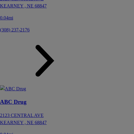
KEARNEY ,
NE
68847
0.04mi
(308) 237-2176
ABC Drug
2123 CENTRAL AVE
KEARNEY ,
NE
68847