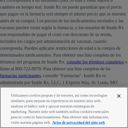
Rx corresponden a un suministro para 30 días y están sujetos a
cambios en tiempo real. Inside Rx no puede garantizar que el precio
que pague en la farmacia será siempre el mismo precio que se muestra
antes de su compra. Los precios de los medicamentos recetados y las
vacunas pueden variar según la farmacia, y los usuarios de Inside Rx
son responsables de pagar el costo con descuento de su receta,
incluidos los cargos por administración de vacunas, cuando
corresponda. Pueden aplicarse restricciones de edad a la compra de
determinados medicamentos. Para obtener una lista completa de los
términos del programa de Inside Rx,
consulte los términos completos
o
llame al 800-722-8979. Para obtener una lista completa de las
farmacias participantes
, consulte “Farmacias”. Inside Rx es
administrado por Inside Rx, LLC, 1 Express Way, St. Louis, MO
63121. La marca INSIDE RX® es propiedad de Express Scripts
Utilizamos cookies propias y de terceros, así como tecnologías
Strategic Development, Inc.
similares, para mejorar su experiencia en nuestro sitio web,
analizar el tráfico web y apoyar nuestras estrategias de
Comentarios
marketing. Nuestro sitio web también utiliza cookies esenciales
para su correcto funcionamiento. Para obtener más información,
visite nuestra página web.
Aviso de privacidad del sitio web