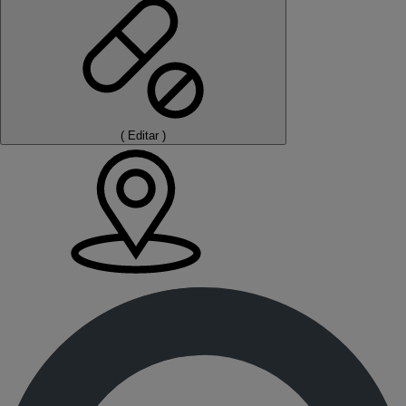
(
Editar
)