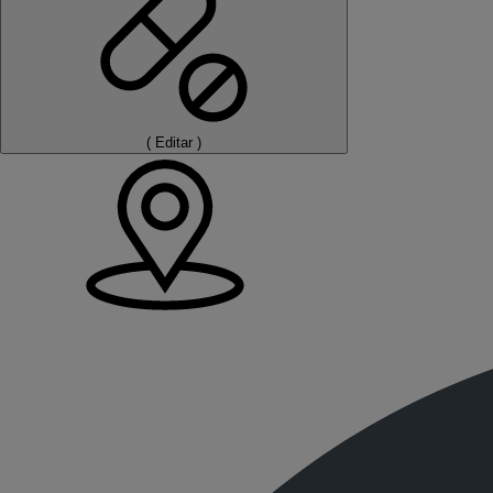
(
Editar
)