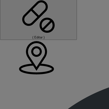
(
Editar
)