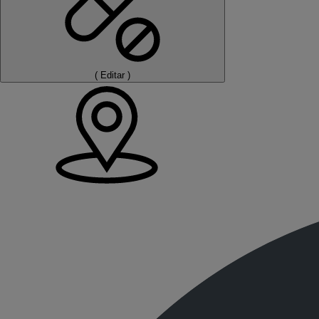
(
Editar
)