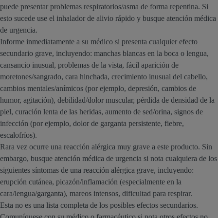
puede presentar problemas respiratorios/asma de forma repentina. Si
esto sucede use el inhalador de alivio rápido y busque atención médica
de urgencia.
Informe inmediatamente a su médico si presenta cualquier efecto
secundario grave, incluyendo: manchas blancas en la boca o lengua,
cansancio inusual, problemas de la vista, fácil aparición de
moretones/sangrado, cara hinchada, crecimiento inusual del cabello,
cambios mentales/anímicos (por ejemplo, depresión, cambios de
humor, agitación), debilidad/dolor muscular, pérdida de densidad de la
piel, curación lenta de las heridas, aumento de sed/orina, signos de
infección (por ejemplo, dolor de garganta persistente, fiebre,
escalofríos).
Rara vez ocurre una reacción alérgica muy grave a este producto. Sin
embargo, busque atención médica de urgencia si nota cualquiera de los
siguientes síntomas de una reacción alérgica grave, incluyendo:
erupción cutánea, picazón/inflamación (especialmente en la
cara/lengua/garganta), mareos intensos, dificultad para respirar.
Esta no es una lista completa de los posibles efectos secundarios.
Comuníquese con su médico o farmacéutico si nota otros efectos no