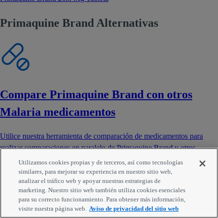
Primaquine Brand Alternativas
Compare Primaquine Brand con otros
Malaria medicamentos
Utilice nuestra herramienta de comparación de medicamentos para
realizar comparaciones en paralelo de Primaquine Brand y otros
medicamentos.
Utilizamos cookies propias y de terceros, así como tecnologías
similares, para mejorar su experiencia en nuestro sitio web,
analizar el tráfico web y apoyar nuestras estrategias de
marketing. Nuestro sitio web también utiliza cookies esenciales
para su correcto funcionamiento. Para obtener más información,
visite nuestra página web.
Aviso de privacidad del sitio web