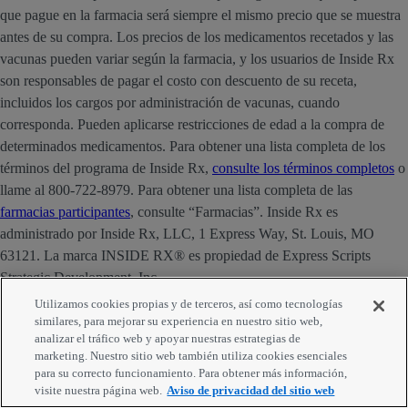
que pague en la farmacia será siempre el mismo precio que se muestra
antes de su compra. Los precios de los medicamentos recetados y las
vacunas pueden variar según la farmacia, y los usuarios de Inside Rx
son responsables de pagar el costo con descuento de su receta,
incluidos los cargos por administración de vacunas, cuando
corresponda. Pueden aplicarse restricciones de edad a la compra de
determinados medicamentos. Para obtener una lista completa de los
términos del programa de Inside Rx,
consulte los términos completos
o
llame al 800-722-8979. Para obtener una lista completa de las
farmacias participantes
, consulte “Farmacias”. Inside Rx es
administrado por Inside Rx, LLC, 1 Express Way, St. Louis, MO
63121. La marca INSIDE RX® es propiedad de Express Scripts
Strategic Development, Inc.
Utilizamos cookies propias y de terceros, así como tecnologías
Términos adicionales acerca de la información sobre drogas
similares, para mejorar su experiencia en nuestro sitio web,
prescritas que aparece en este sitio y es provista por First
analizar el tráfico web y apoyar nuestras estrategias de
marketing. Nuestro sitio web también utiliza cookies esenciales
Databank, Inc.:
La información contenida en las bases de datos de
para su correcto funcionamiento. Para obtener más información,
First Databank (FDB) es intencionada a suplementar el conocimiento
visite nuestra página web.
Aviso de privacidad del sitio web
de médicos, farmacéuticos y otros profesionales de la salud con