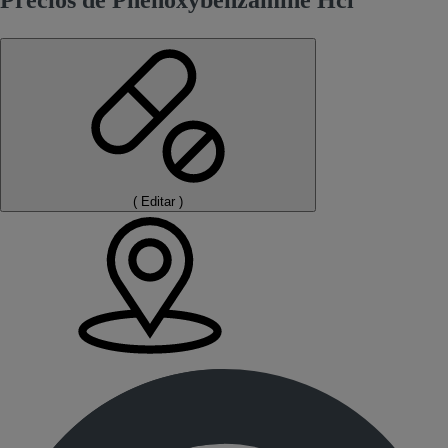
Precios de Phenoxybenzamine Hcl
(
Editar
)