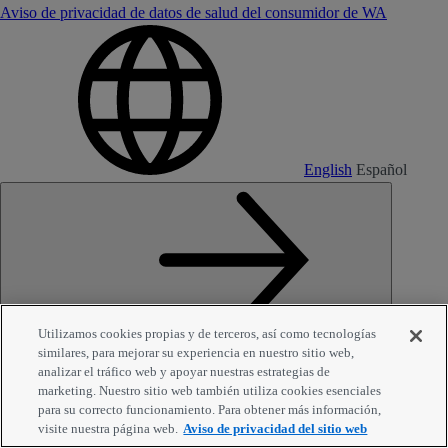
Aviso de privacidad de datos de salud del consumidor de WA
English
Español
Volver arriba
Utilizamos cookies propias y de terceros, así como tecnologías
similares, para mejorar su experiencia en nuestro sitio web,
© 2026 Inside Rx, LLC. Todos los derechos reservados.
analizar el tráfico web y apoyar nuestras estrategias de
marketing. Nuestro sitio web también utiliza cookies esenciales
para su correcto funcionamiento. Para obtener más información,
visite nuestra página web.
Aviso de privacidad del sitio web