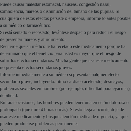
Puede causar malestar estomacal, náuseas, congestión nasal,
somnolencia, mareos o disminución del tamaño de las pupilas. Si
cualquiera de estos efectos persiste o empeora, informe lo antes posible
a su médico o farmacéutico.
Si está sentado o recostado, levántese despacio para reducir el riesgo
de presentar mareos y aturdimiento.
Recuerde que su médico le ha recetado este medicamento porque ha
determinado que el beneficio para usted es mayor que el riesgo de
sufrir los efectos secundarios. Mucha gente que usa este medicamento
no presenta efectos secundarios graves.
Informe inmediatamente a su médico si presenta cualquier efecto
secundario grave, incluyendo: ritmo cardíaco acelerado, desmayos,
problemas sexuales en hombres (por ejemplo, dificultad para eyacular),
debilidad.
En raras ocasiones, los hombres pueden tener una erección dolorosa o
prolongada (que dure 4 horas o más). Si esto llega a ocurrir, deje de
usar este medicamento y busque atención médica de urgencia, ya que
pueden producirse problemas permanentes.
Rara vez ocurre una reacción alérgica muy grave a este medicamento.