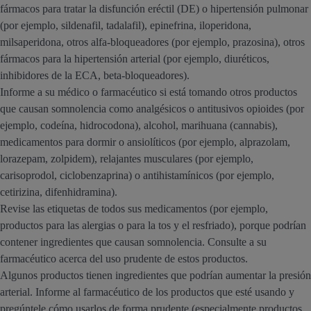
fármacos para tratar la disfunción eréctil (DE) o hipertensión pulmonar
(por ejemplo, sildenafil, tadalafil), epinefrina, iloperidona,
milsaperidona, otros alfa-bloqueadores (por ejemplo, prazosina), otros
fármacos para la hipertensión arterial (por ejemplo, diuréticos,
inhibidores de la ECA, beta-bloqueadores).
Informe a su médico o farmacéutico si está tomando otros productos
que causan somnolencia como analgésicos o antitusivos opioides (por
ejemplo, codeína, hidrocodona), alcohol, marihuana (cannabis),
medicamentos para dormir o ansiolíticos (por ejemplo, alprazolam,
lorazepam, zolpidem), relajantes musculares (por ejemplo,
carisoprodol, ciclobenzaprina) o antihistamínicos (por ejemplo,
cetirizina, difenhidramina).
Revise las etiquetas de todos sus medicamentos (por ejemplo,
productos para las alergias o para la tos y el resfriado), porque podrían
contener ingredientes que causan somnolencia. Consulte a su
farmacéutico acerca del uso prudente de estos productos.
Algunos productos tienen ingredientes que podrían aumentar la presión
arterial. Informe al farmacéutico de los productos que esté usando y
pregúntele cómo usarlos de forma prudente (especialmente productos