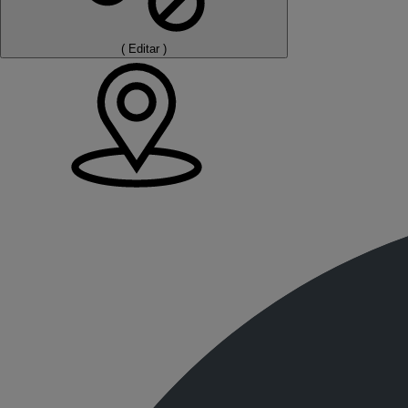
(
Editar
)