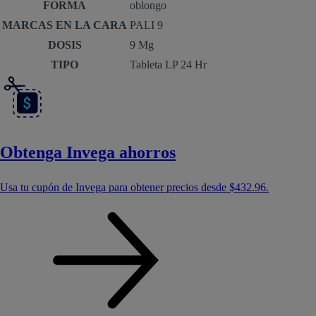
FORMA
oblongo
MARCAS EN LA CARA
PALI 9
DOSIS
9 Mg
TIPO
Tableta LP 24 Hr
Obtenga Invega ahorros
Usa tu cupón de Invega para obtener precios desde
$432.96
.