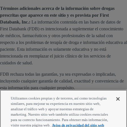
Términos adicionales acerca de la información sobre drogas
prescritas que aparece en este sitio y es provista por First
Databank, Inc.:
La información contenida en las bases de datos de
First Databank (FDB) es intencionada a suplementar el conocimiento
de médicos, farmacéuticos y otros profesionales de la salud con
respecto a los problemas de terapía de droga e información educativa al
paciente. Esta información es solamente educativa y no está
intencionada en reemplazar el juicio clínico de los servicios de
cuidados de salud.
FDB rechaza todas las garantías, ya sea expresadas o implicadas,
incluyendo cualquier garantía de calidad, exactitud y conveniencia de
esta información para cualquier propósito.
Utilizamos cookies propias y de terceros, así como tecnologías
Derechos reservados 2026 First Databank, Inc.
similares, para mejorar su experiencia en nuestro sitio web,
analizar el tráfico web y apoyar nuestras estrategias de
Comentarios
marketing. Nuestro sitio web también utiliza cookies esenciales
para su correcto funcionamiento. Para obtener más información,
visite nuestra página web.
Aviso de privacidad del sitio web