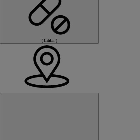
(
Editar
)