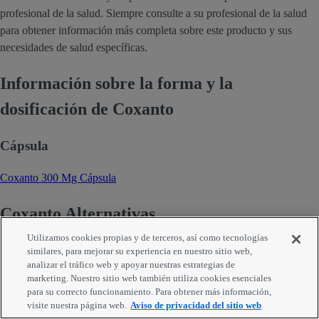
profesional de la salud. Siempre consulte a su profesional de la salud
para obtener información más completa sobre este producto y sus
necesidades de salud específicas.
Información sobre la forma y la
dosificación de Coxanto
Cápsula
Coxanto 300 Mg Cápsula
Coxanto Alternativas
Utilizamos cookies propias y de terceros, así como tecnologías
similares, para mejorar su experiencia en nuestro sitio web,
analizar el tráfico web y apoyar nuestras estrategias de
marketing. Nuestro sitio web también utiliza cookies esenciales
para su correcto funcionamiento. Para obtener más información,
visite nuestra página web.
Aviso de privacidad del sitio web
Compare Coxanto con otros