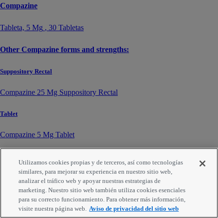
Compazine
Tableta,
5 Mg
, 30 Tabletas
Other Compazine forms and strengths:
Suppository Rectal
Compazine 25 Mg Suppository Rectal
Tablet
Compazine 5 Mg Tablet
Compazine 10 Mg Tablet
Utilizamos cookies propias y de terceros, así como tecnologías
similares, para mejorar su experiencia en nuestro sitio web,
Precios desde
analizar el tráfico web y apoyar nuestras estrategias de
marketing. Nuestro sitio web también utiliza cookies esenciales
$
55.66
para su correcto funcionamiento. Para obtener más información,
visite nuestra página web.
Aviso de privacidad del sitio web
Ejemplos de medicamentos genéricos