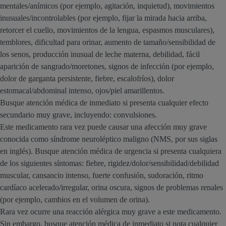
mentales/anímicos (por ejemplo, agitación, inquietud), movimientos
inusuales/incontrolables (por ejemplo, fijar la mirada hacia arriba,
retorcer el cuello, movimientos de la lengua, espasmos musculares),
temblores, dificultad para orinar, aumento de tamaño/sensibilidad de
los senos, producción inusual de leche materna, debilidad, fácil
aparición de sangrado/moretones, signos de infección (por ejemplo,
dolor de garganta persistente, fiebre, escalofríos), dolor
estomacal/abdominal intenso, ojos/piel amarillentos.
Busque atención médica de inmediato si presenta cualquier efecto
secundario muy grave, incluyendo: convulsiones.
Este medicamento rara vez puede causar una afección muy grave
conocida como síndrome neuroléptico maligno (NMS, por sus siglas
en inglés). Busque atención médica de urgencia si presenta cualquiera
de los siguientes síntomas: fiebre, rigidez/dolor/sensibilidad/debilidad
muscular, cansancio intenso, fuerte confusión, sudoración, ritmo
cardíaco acelerado/irregular, orina oscura, signos de problemas renales
(por ejemplo, cambios en el volumen de orina).
Rara vez ocurre una reacción alérgica muy grave a este medicamento.
Sin embargo, busque atención médica de inmediato si nota cualquier