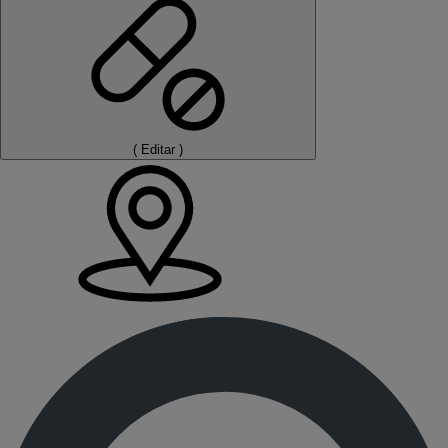
(
Editar
)