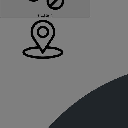
(
Editar
)