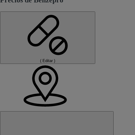
Precios de Benzepro
(
Editar
)